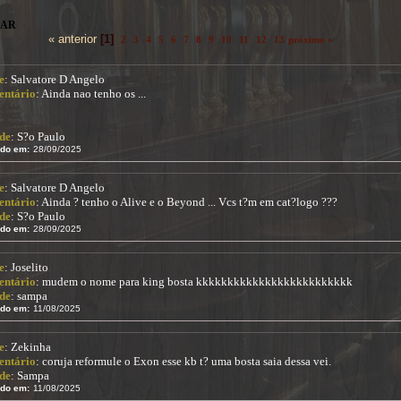
NAR
« anterior
[1]
2
3
4
5
6
7
8
9
10
11
12
13
próximo »
e
: Salvatore D Angelo
ntário
: Ainda nao tenho os ...
de
: S?o Paulo
ido em:
28/09/2025
e
: Salvatore D Angelo
ntário
: Ainda ? tenho o Alive e o Beyond ... Vcs t?m em cat?logo ???
de
: S?o Paulo
ido em:
28/09/2025
e
: Joselito
ntário
: mudem o nome para king bosta kkkkkkkkkkkkkkkkkkkkkkkkk
de
: sampa
ido em:
11/08/2025
e
: Zekinha
ntário
: coruja reformule o Exon esse kb t? uma bosta saia dessa vei.
de
: Sampa
ido em:
11/08/2025