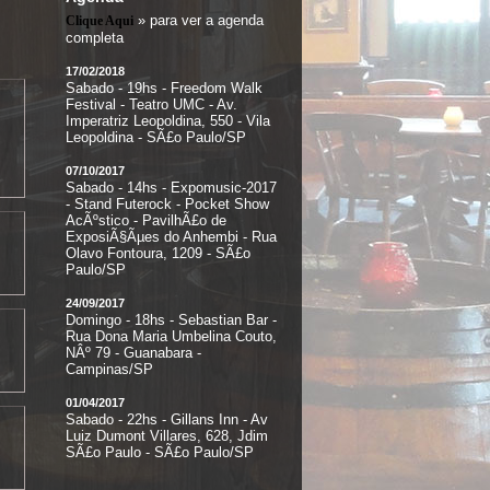
» para ver a agenda
Clique Aqui
completa
17/02/2018
Sabado - 19hs - Freedom Walk
Festival - Teatro UMC - Av.
Imperatriz Leopoldina, 550 - Vila
Leopoldina - SÃ£o Paulo/SP
07/10/2017
Sabado - 14hs - Expomusic-2017
- Stand Futerock - Pocket Show
AcÃºstico - PavilhÃ£o de
ExposiÃ§Ãµes do Anhembi - Rua
Olavo Fontoura, 1209 - SÃ£o
Paulo/SP
24/09/2017
Domingo - 18hs - Sebastian Bar -
Rua Dona Maria Umbelina Couto,
NÂº 79 - Guanabara -
Campinas/SP
01/04/2017
Sabado - 22hs - Gillans Inn - Av
Luiz Dumont Villares, 628, Jdim
SÃ£o Paulo - SÃ£o Paulo/SP