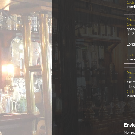
Cida
Inser
Nom
Come
gost
os 2
Long
Cida
Inser
Nom
Come
assi
bless
Cida
Inser
Envie
Nome