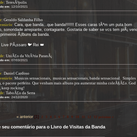
de
: TeresÃ³polis
ido em:
12/10/2021
e
: Geraldo Saldanha Filho
ntário
:
Cara, que banda...que banda!!!!!!! Esses caras tÃªm um puta bom
o, sonoridade arrepiante, contagiante. Gostaria de saber se vcs tem prÃ¡ ven
 primeiros Ã¡lbuns da banda.
 Live PÃ¡ssaro 🐦 Rei 👑
de
: UniÃ£o da VitÃ³ria ParanÃ¡
ido em:
07/03/2021
e
: Daniel Cardoso
ntário
: Musicos sensacionais, musicas sensacionais, banda sensacional. Simples
m, o pacote perfeito. Que venham mais albuns pra aumentar minha coleÃ§Ã£o. God
, keep rocking!
de
: TaboÃ£o da Serra
ido em:
24/12/2020
« anterior
[1]
2
3
4
5
6
7
8
9
10
11
12
13
próximo »
 seu comentário para o Livro de Visitas da Banda
: