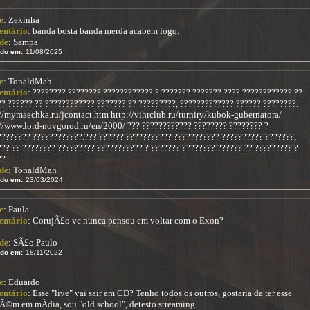
e
: Zekinha
ntário
: banda bosta banda merda acabem logo.
de
: Sampa
ido em:
11/08/2025
e
: TonaldMah
ntário
: ???????? ????????.???????????? ? ??????? ??????? ???? ???????????? ??
? ?????? ?? ???????????? ??????? ?? ?????????, ????????????? ?????? ????????.
//mymaechka.ru/jcontact.htm http://vihrclub.ru/turniry/kubok-gubernatora/
://www.lord-novgorod.ru/en/2000/ ??? ???????????? ???????? ???????? ?
???????? ????????????.??? ?????? ??????????? ??????????? ?????????? ???????,
?? ?? ???????? ????????? ??????????? ? ??????? ???????? ?????? ?? ????????? ?
??
de
: TonaldMah
ido em:
23/03/2024
e
: Paula
ntário
: CorujÃ£o vc nunca pensou em voltar com o Exon?
de
: SÃ£o Paulo
ido em:
18/11/2022
e
: Eduardo
ntário
: Esse "live" vai sair em CD? Tenho todos os outros, gostaria de ter esse
Ã©m em mÃ­dia, sou "old school", detesto streaming.