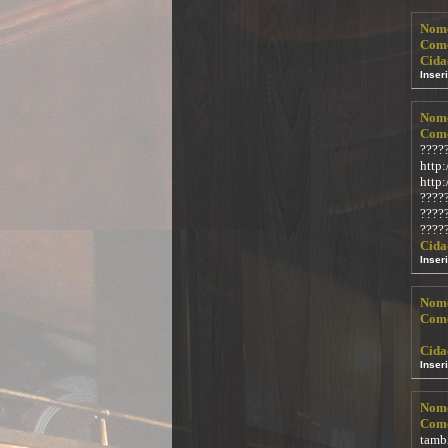
Nom
Come
Cida
Inser
Nom
Come
?????
http:
http
????
?????
????
Cida
Inser
Nom
Come
Cida
Inser
Nom
Come
tamb