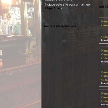
Indique este site para um amigo.
ASSI
»
Clique Aqui
Nom
Come
Tweets de @kingbirdband
Cida
Inser
Nom
Come
Cida
Inser
Nom
Come
Cida
Inser
Nom
Come
Cida
Inser