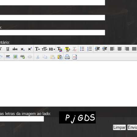
e:
tário:
 as letras da imagem ao lado: