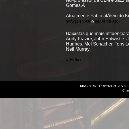
(ex-professor da ULM e Jazz si
Gomes.Â
Atualmente Fabio alÃ©m do Ki
e
.
MÃQUINAS
MAHTRAK
Baixistas que mais influenciar
Andy Frazier, John Entwistle, 
Hughes, Mel Schacher, Tony Le
Neil Murray.
« Voltar
KING BIRD - COPYRIGHT© V.3 -
Cria