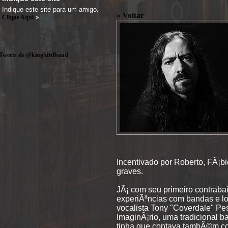
Indique este site para um amigo.
« Voltar
»
Clique Aqui
Tweets de @kingbirdband
Incentivado por Roberto, FÃ¡b
graves.
JÃ¡ com seu primeiro contra
experiÃªncias com bandas e lo
vocalista Tony "Coverdale" P
ImaginÃ¡rio, uma tradicional b
tinha que contava tambÃ©m co