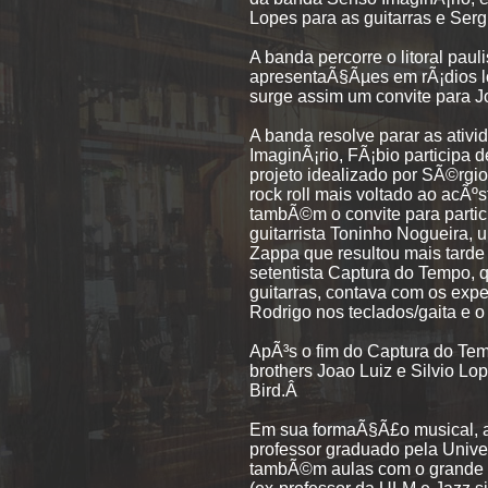
Lopes para as guitarras e Serg
A banda percorre o litoral paul
apresentaÃ§Ãµes em rÃ¡dios loc
surge assim um convite para 
A banda resolve parar as ativi
ImaginÃ¡rio, FÃ¡bio participa d
projeto idealizado por SÃ©rgio
rock roll mais voltado ao acÃ
tambÃ©m o convite para parti
guitarrista Toninho Nogueira,
Zappa que resultou mais tard
setentista Captura do Tempo, 
guitarras, contava com os expe
Rodrigo nos teclados/gaita e 
ApÃ³s o fim do Captura do Temp
brothers Joao Luiz e Silvio Lo
Bird.Â
Em sua formaÃ§Ã£o musical, a
professor graduado pela Unive
tambÃ©m aulas com o grande M