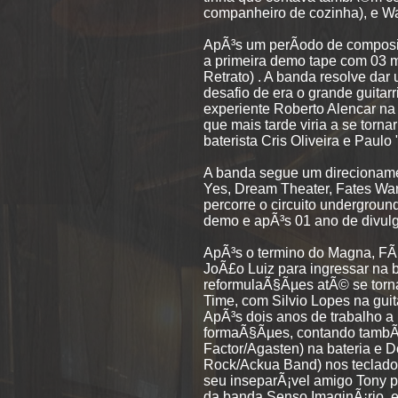
companheiro de cozinha), e Wa
ApÃ³s um perÃ­odo de compos
a primeira demo tape com 03 m
Retrato) . A banda resolve dar
desafio de era o grande guitarr
experiente Roberto Alencar na
que mais tarde viria a se torn
baterista Cris Oliveira e Paul
A banda segue um direcionamen
Yes, Dream Theater, Fates Wa
percorre o circuito undergrou
demo e apÃ³s 01 ano de divul
ApÃ³s o termino do Magna, FÃ¡
JoÃ£o Luiz para ingressar na 
reformulaÃ§Ãµes atÃ© se torn
Time, com Silvio Lopes na guit
ApÃ³s dois anos de trabalho a
formaÃ§Ãµes, contando tambÃ
Factor/Agasten) na bateria e 
Rock/Ackua Band) nos teclado
seu inseparÃ¡vel amigo Tony p
da banda Senso ImaginÃ¡rio, e