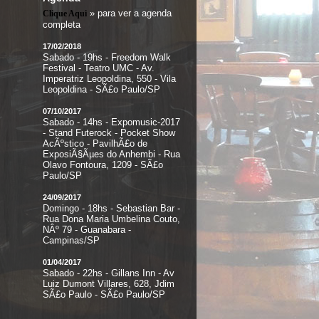
» para ver a agenda
Clique Aqui
completa
17/02/2018
Sabado - 19hs - Freedom Walk
Festival - Teatro UMC - Av.
Imperatriz Leopoldina, 550 - Vila
Leopoldina - SÃ£o Paulo/SP
07/10/2017
Sabado - 14hs - Expomusic-2017
- Stand Futerock - Pocket Show
AcÃºstico - PavilhÃ£o de
ExposiÃ§Ãµes do Anhembi - Rua
Olavo Fontoura, 1209 - SÃ£o
Paulo/SP
24/09/2017
Domingo - 18hs - Sebastian Bar -
Rua Dona Maria Umbelina Couto,
NÂº 79 - Guanabara -
Campinas/SP
01/04/2017
Sabado - 22hs - Gillans Inn - Av
Luiz Dumont Villares, 628, Jdim
SÃ£o Paulo - SÃ£o Paulo/SP