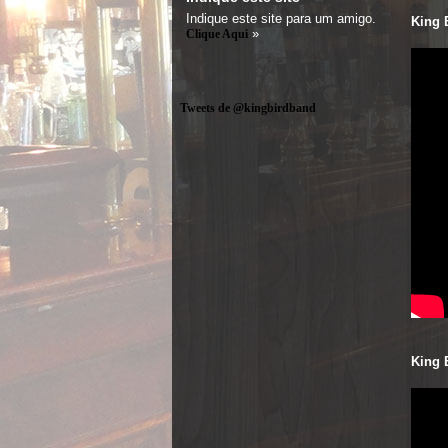
Indique este site para um amigo.
King 
»
Clique Aqui
Tweets de @kingbirdband
King 