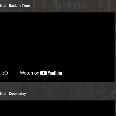
Bird - Back in Time
Bird - Doomsday